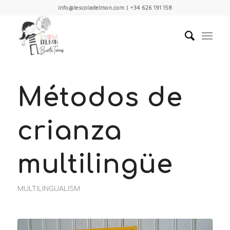
info@lescoladelmon.com | +34 626 191 158
Métodos de
crianza
multilingüe
MULTILINGUALISM