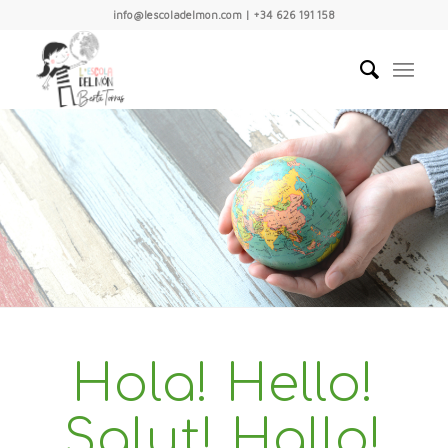
info@lescoladelmon.com | +34 626 191 158
Hola! Hello!
Salut! Hallo!