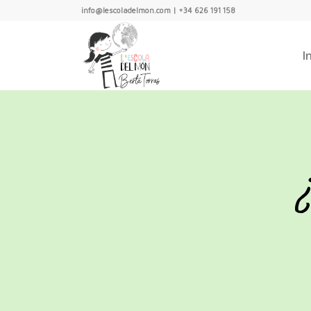
info@lescoladelmon.com | +34 626 191 158
I