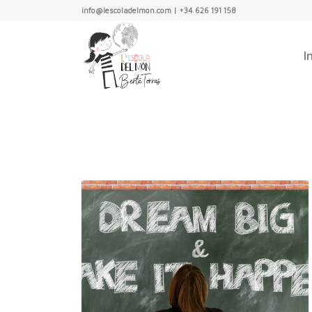
info@lescoladelmon.com | +34 626 191 158
I