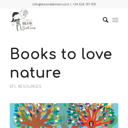
info@lescoladelmon.com | +34 626 191 158
Books to love
nature
EFL RESOURCES