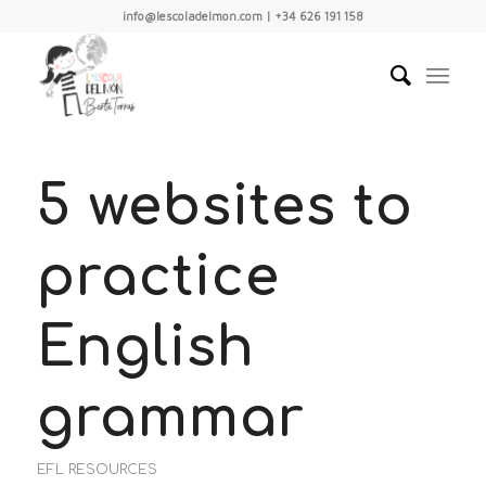
info@lescoladelmon.com | +34 626 191 158
5 websites to
practice
English
grammar
EFL RESOURCES