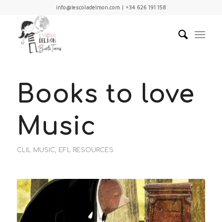
info@lescoladelmon.com | +34 626 191 158
Books to love
Music
CLIL MUSIC
,
EFL RESOURCES