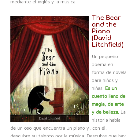
mediante el inglés y la música.
The Bear
and the
Piano
(David
Litchfield)
Un pequeño
poema en
forma de novela
para niños y
niñas.
Es un
cuento lleno de
magia, de arte
y de belleza.
La
historia habla
de un oso que encuentra un piano y, con él,
descubre su talento por la música. Descubre que hay