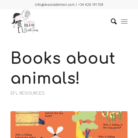
info@lescoladelmon.com | +34 626 191 158
Books about
animals!
EFL RESOURCES