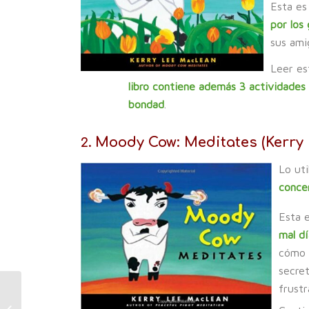
Esta es
por los 
sus amig
Leer es
libro contiene además 3 actividades
bondad
.
Moody Cow: Meditates (Kerry
2.
Lo uti
conce
Esta e
mal dí
cómo 
secret
frustr
Bedtime stories for