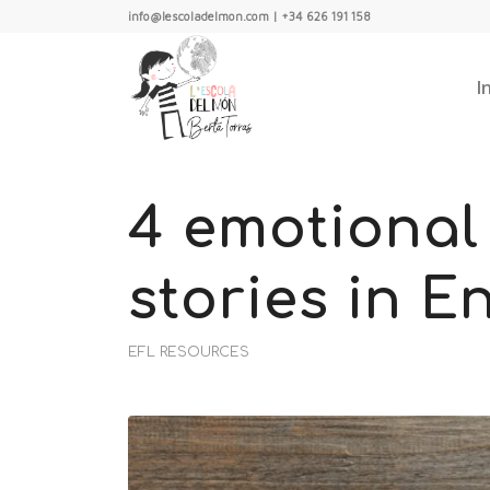
info@lescoladelmon.com | +34 626 191 158
I
4 emotiona
stories in E
EFL RESOURCES