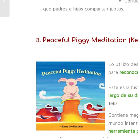
Contie
kids
que padres e hijos compartan juntos.
Peaceful Piggy Meditation (K
3.
Lo utilizo de
para
reconoce
Esta es la hi
largo de su d
feliz.
Contiene mag
mundo infant
herramienta 