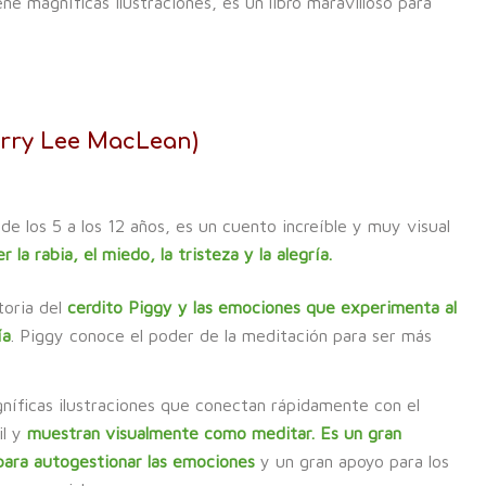
ne magníficas ilustraciones, es un libro maravilloso para
erry Lee MacLean)
sde los 5 a los 12 años, es un cuento increíble y muy visual
r la rabia, el miedo, la tristeza y la alegría.
storia del
cerdito Piggy y las emociones que experimenta al
ía
. Piggy conoce el poder de la meditación para ser más
níficas ilustraciones que conectan rápidamente con el
il y
muestran visualmente como meditar. Es un gran
para autogestionar las emociones
y un gran apoyo para los