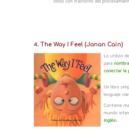
niños con trastorno del procesamient
The Way I Feel (Janan Cain)
4.
Lo utilizo d
para
nombrar
conectar la 
Un libro si
lenguaje cla
Contiene ma
mundo infan
inglés
s.