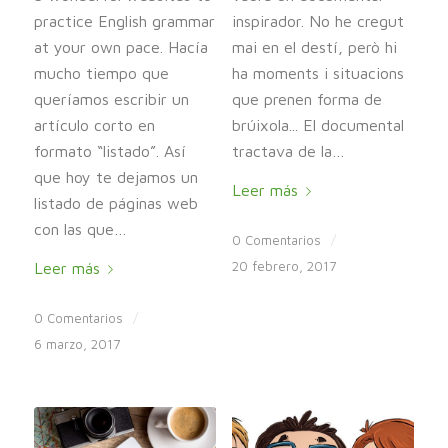
practice English grammar
inspirador. No he cregut
at your own pace. Hacía
mai en el destí, però hi
mucho tiempo que
ha moments i situacions
queríamos escribir un
que prenen forma de
artículo corto en
brúixola... El documental
formato “listado”. Así
tractava de la…
que hoy te dejamos un
Leer más
listado de páginas web
con las que…
0 Comentarios
/
20 febrero, 2017
Leer más
0 Comentarios
/
6 marzo, 2017