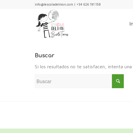
info@lescoladelmon.com | +34 626 191 158
I
Buscar
Si los resultados no te satisfacen, intenta u