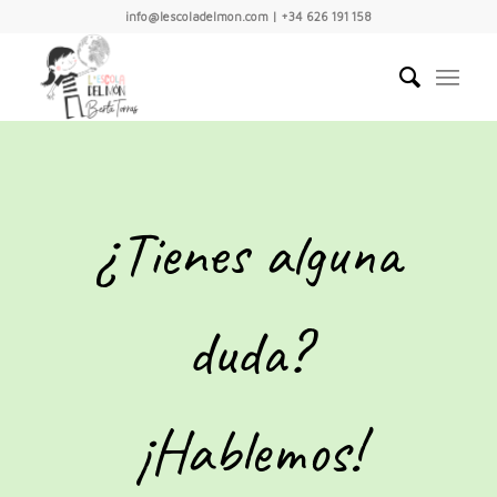
info@lescoladelmon.com | +34 626 191 158
¿Tienes alguna
duda?
¡Hablemos!