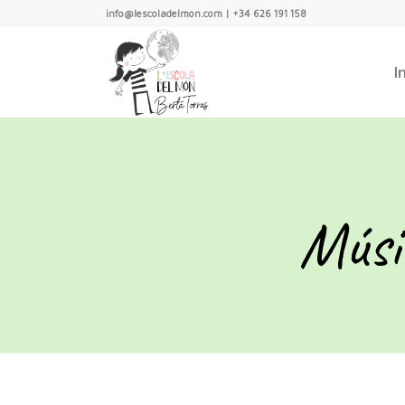
info@lescoladelmon.com | +34 626 191 158
I
Músi