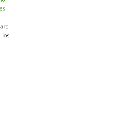
las
,
ara
a los