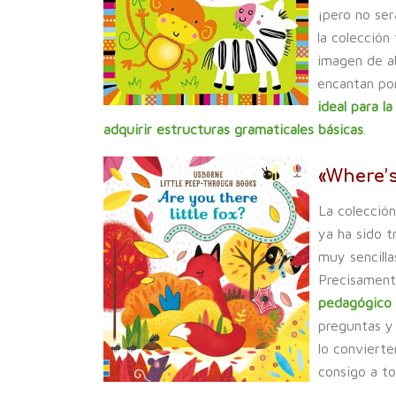
¡pero no ser
la colección 
imagen de ab
encantan po
ideal para l
adquirir estructuras gramaticales básicas
.
«Where’s
La colecció
ya ha sido t
muy sencilla
Precisamen
pedagógico
preguntas y
lo conviert
consigo a to