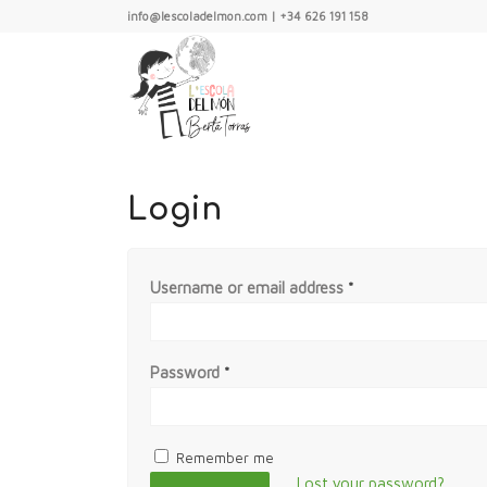
info@lescoladelmon.com | +34 626 191 158
Login
Username or email address
*
Password
*
Remember me
Lost your password?