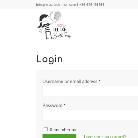
info@lescoladelmon.com | +34 626 191 158
Login
Username or email address
*
Password
*
Remember me
Lost your password?