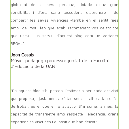
globalitat de la seva persona, dotada d’una gran
sensibilitat i d’una sana tossuderia d’aprendre i de
compartir les seves vivències –també en el sentit més
ampli del mot- fan que acabi recomanant-vos de tot cor
que useu i us serviu d’aquest blog com un vertader
REGAL”.
Joan Casals
Músic, pedagog i professor jubilat de la Facultat
d’Educació de la UAB.
“En aquest blog s’hi percep l’estimació per cada activitat
que proposa, i justament això tan senzill i alhora tan difícil
de trobar, és el què el fa atractiu. S’hi suma, a més, la
capacitat de transmetre amb respecte i elegància, grans
experiències viscudes i el pòsit que han deixat.”