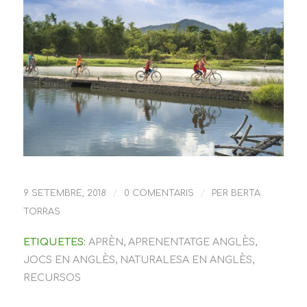
/
/
9 SETEMBRE, 2018
0 COMENTARIS
PER
BERTA
TORRAS
ETIQUETES:
APRÈN
,
APRENENTATGE ANGLÈS
,
JOCS EN ANGLÈS
,
NATURALESA EN ANGLÈS
,
RECURSOS