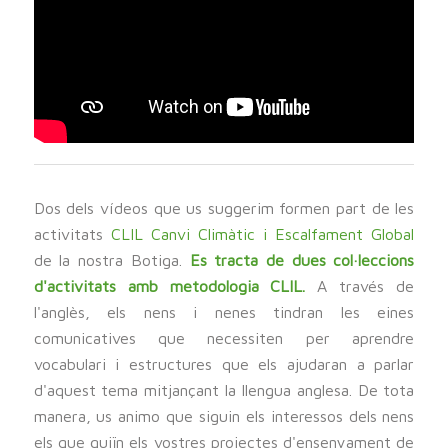
Dos dels vídeos que us suggerim formen part de les
activitats
CLIL Canvi Climàtic i Escalfament Global
de la nostra Botiga.
Es tracta de dues col·leccions
d'activitats amb metodologia CLIL.
A través de
l'anglès, els nens i nenes tindran les eines
comunicatives que necessiten per aprendre
vocabulari i estructures que els ajudaran a parlar
d'aquest tema mitjançant la llengua anglesa. De tota
manera, us animo que siguin els interessos dels nens
els que guiïn els vostres projectes d'ensenyament de