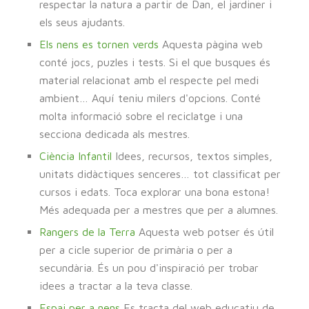
respectar la natura a partir de Dan, el jardiner i
els seus ajudants.
Els nens es tornen verds
Aquesta pàgina web
conté jocs, puzles i tests. Si el que busques és
material relacionat amb el respecte pel medi
ambient… Aquí teniu milers d'opcions. Conté
molta informació sobre el reciclatge i una
secciona dedicada als mestres.
Ciència Infantil
Idees, recursos, textos simples,
unitats didàctiques senceres… tot classificat per
cursos i edats. Toca explorar una bona estona!
Més adequada per a mestres que per a alumnes.
Rangers de la Terra
Aquesta web potser és útil
per a cicle superior de primària o per a
secundària. És un pou d'inspiració per trobar
idees a tractar a la teva classe.
Espai per a nens
Es tracta del web educatiu de