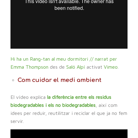
Hi ha un Rang-tan al meu dormitori // narrat per
Emma Thompson
des de
Saló Alpí
activat
Vimeo
.
Com cuidar el medi ambient
El vídeo explica
la diferència entre els residus
biodegradables i els no biodegradables
, així com
idees per reduir, reutilitzar i reciclar el que ja no fem
servir.