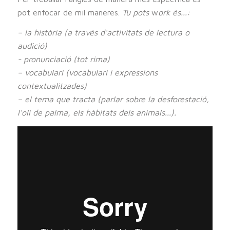
pot enfocar de mil maneres.
Tu pots
w
ork és...:
– la història (a través d'activitats de lectura o
audició)
- pronunciació (tot rima)
– vocabulari (vocabulari i expressions
contextualitzades)
– el tema que tracta (parlar sobre la desforestació,
l'oli de palma, els hàbitats dels animals...).