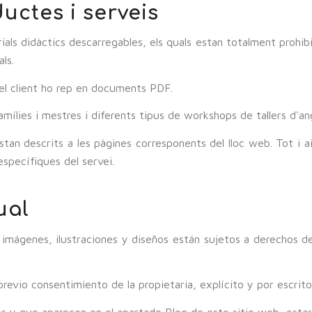
uctes i serveis
ls didàctics descarregables, els quals estan totalment prohibits
ls.
; el client ho rep en documents PDF.
mílies i mestres i diferents tipus de workshops de tallers d'ang
tan descrits a les pàgines corresponents del lloc web. Tot i ai
específiques del servei.
ual
imágenes, ilustraciones y diseños están sujetos a derechos de
previo consentimiento de la propietaria, explícito y por escrito
s y que aparecen en el apartado Blog de este sitio web, esta