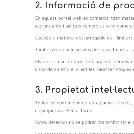
2. Informació de prod
En aquest portal web es comercialitzen materia
accions amb finalitats comercials o no comercia
L'accés al material descarregable és il·limitat
També s'ofereixen serveis de consulta per a fa
Els detalls concrets de tots aquests serveis es
s'acordaran amb el client les característiques 
3. Propietat intel·lect
Todos los contenidos de esta página: textos, 
es propietaria Berta Torras.
Estos derechos no se podrán transmitir sin el 
Los contenidos que sean propiedad de tercero