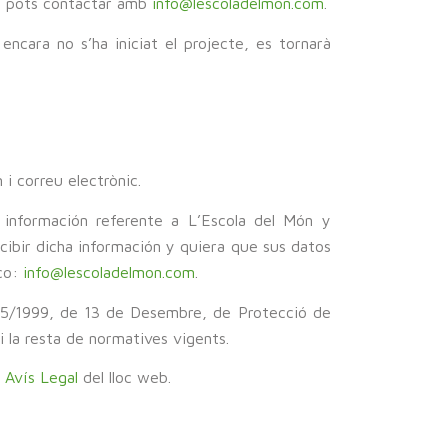
it, pots contactar amb
info@lescoladelmon.com
.
encara no s’ha iniciat el projecte, es tornarà
 i correu electrònic.
r información referente a L’Escola del Món y
ecibir dicha información y quiera que sus datos
ico:
info@lescoladelmon.com
.
 15/1999, de 13 de Desembre, de Protecció de
 la resta de normatives vigents.
e
Avís Legal
del lloc web.