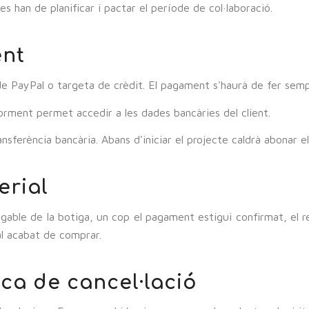
s han de planificar i pactar el període de col·laboració.
ent
de PayPal o targeta de crèdit. El pagament s'haurà de fer semp
rment permet accedir a les dades bancàries del client.
ansferència bancària. Abans d'iniciar el projecte caldrà abonar 
erial
gable de la botiga, un cop el pagament estigui confirmat, el r
al acabat de comprar.
ica de cancel·lació