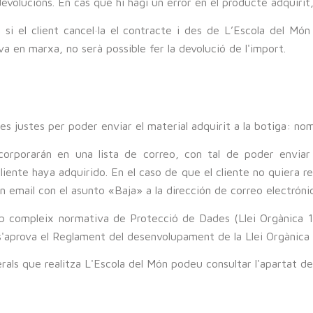
 devolucions. En cas que hi hagi un error en el producte adquir
si el client cancel·la el contracte i des de L’Escola del Món 
ava en marxa, no serà possible fer la devolució de l'import.
s
es justes per poder enviar el material adquirit a la botiga: nom
ncorporarán en una lista de correo, con tal de poder envia
liente haya adquirido. En el caso de que el cliente no quiera r
un email con el asunto «Baja» a la dirección de correo electrón
eb compleix normativa de Protecció de Dades (Llei Orgànica
'aprova el Reglament del desenvolupament de la Llei Orgànica i
rals que realitza L'Escola del Món podeu consultar l'apartat d